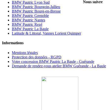
Nous suivre
BMW Pautric Lyon Sud
BMW Pautric Bourgoin-Jallieu
BMW Pautric Bourg-en-Bresse
BMW Pautric Grenoble
BMW Pautric Nantes
BMW Pautric Rezé
BMW Pautric La Baule
Latitude & Littoral,
Vannes Lorient Quimper
Informations
Mentions légales
Protection des données - RGPD
Votre concession BMW Pautric La Baule - Guérande
Demande de rendez-vous atelier BMW Guérande - La Baule
N° exclusif entretiens atelier : 02 40 11 21 01